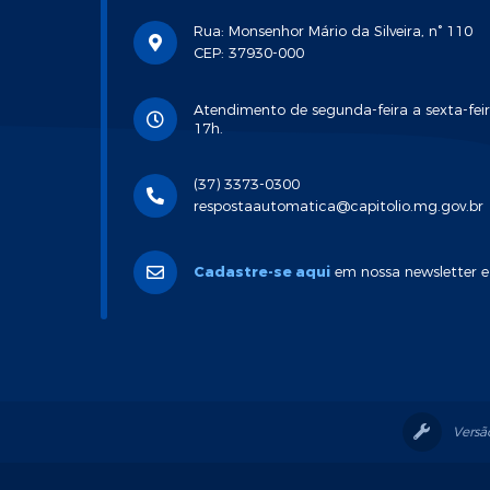
Rua: Monsenhor Mário da Silveira, n° 110
CEP: 37930-000
Atendimento de segunda-feira a sexta-feir
17h.
(37) 3373-0300
respostaautomatica@capitolio.mg.gov.br
Cadastre-se aqui
em nossa newsletter e
Versã