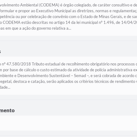
imento Ambiental (CODEMA) é órgão colegiado, de caráter consultivo e del
e formular e propor ao Executivo Municipal as diretrizes, normas e regulament
petência ou por celebração de convênio com o Estado de Minas Gerais, e de s
MA estão descritas no artigo 14 da lei municipal nº 1.496, de 14/04/2009
s em que a ação do governo relativa a...
s
 47.580/2018 Tributo estadual de recolhimento obrigatório nos processos de
 por base de cálculo o custo estimado da atividade de polícia administrativa e
Ambiente e Desenvolvimento Sustentável – Semad –, e será cobrada de acordo co
egetal, destoca e catação, serão aplicados os critérios técnicos de rendimento
dade...
eamento