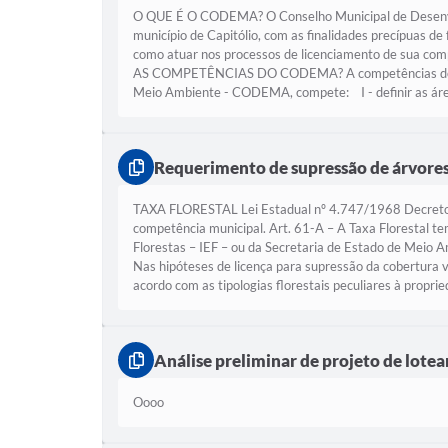
O QUE É O CODEMA? O Conselho Municipal de Desenvolv
município de Capitólio, com as finalidades precípuas d
como atuar nos processos de licenciamento de sua com
AS COMPETÊNCIAS DO CODEMA? A competências do CODE
Meio Ambiente - CODEMA, compete: I - definir as área
Requerimento de supressão de árvore
TAXA FLORESTAL Lei Estadual nº 4.747/1968 Decreto nº
competência municipal. Art. 61-A – A Taxa Florestal tem
Florestas – IEF – ou da Secretaria de Estado de Meio 
Nas hipóteses de licença para supressão da cobertura v
acordo com as tipologias florestais peculiares à proprie
Análise preliminar de projeto de lot
Oooo