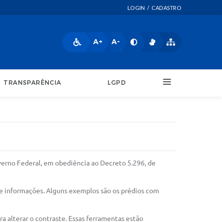
LOGIN / CADASTRO
A+
A-
TRANSPARÊNCIA
LGPD
verno Federal, em obediência ao Decreto 5.296, de
s e informações. Alguns exemplos são os prédios com
a alterar o contraste. Essas ferramentas estão