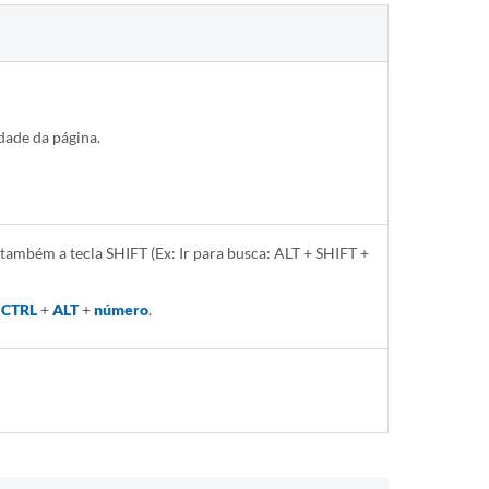
dade da página.
 também a tecla SHIFT (Ex: Ir para busca: ALT + SHIFT +
e
CTRL
+
ALT
+
número
.