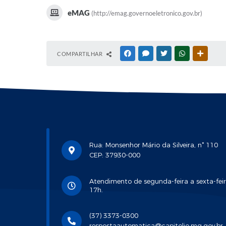
eMAG
(http://emag.governoeletronico.gov.br)
COMPARTILHAR
FACEBOOK
MESSENGER
TWITTER
WHATSAPP
OUTRAS
Rua: Monsenhor Mário da Silveira, n° 110
CEP: 37930-000
Atendimento de segunda-feira a sexta-feir
17h.
(37) 3373-0300
respostaautomatica@capitolio.mg.gov.br