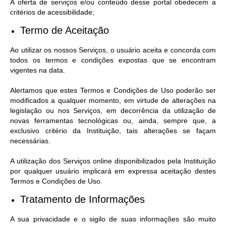
A oferta de serviços e/ou conteúdo desse portal obedecem a
critérios de acessibilidade;
Agenda Oficial
Termo de Aceitação
Terceiro Setor
Ao utilizar os nossos Serviços, o usuário aceita e concorda com
Turismo Geral
todos os termos e condições expostas que se encontram
vigentes na data.
Meio ambiente
Alertamos que estes Termos e Condições de Uso poderão ser
Carta de Serviços
modificados a qualquer momento, em virtude de alterações na
legislação ou nos Serviços, em decorrência da utilização de
Acesso à Informação
novas ferramentas tecnológicas ou, ainda, sempre que, a
exclusivo critério da Instituição, tais alterações se façam
Contato
necessárias.
A utilização dos Serviços online disponibilizados pela Instituição
por qualquer usuário implicará em expressa aceitação destes
Termos e Condições de Uso.
Tratamento de Informações
A sua privacidade e o sigilo de suas informações são muito