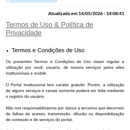
NORMAS LEGAIS
Atualizado em 14/05/2026 - 14:08:41
Controle Interno
Termos de Uso & Política de
Transparência
Privacidade
LGPD
Editais
Termos e Condições de Uso
Governança
Os presentes Termos e Condições de Uso visam regular a
utilização por você, usuário, de nossos serviços pelos sites
A Nossa Cidade
institucionais e mobile.
A Prefeitura
O Portal Institucional tem caráter gratuito. Porém, a utilização
de alguns serviços e canais somente poderá ser feita mediante
Secretarias
o registro do usuário;
Obras
Não nos responsabilizamos por danos a terceiros que decorram
de falhas de acesso, transmissão, difusão ou disponibilização
FROTAS
de conteúdo e de serviços do portal;
Patrimônio Cultural