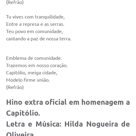
(Refrão)
Agenda Oficial
Tu vives com tranquilidade,
Terceiro Setor
Entre a represa e as serras.
Teu povo em comunidade,
Turismo Geral
cantando a paz de nossa terra.
Meio ambiente
Emblema de comunidade.
Carta de Serviços
Trazemos em nosso coração.
Acesso à Informação
Capitólio, meiga cidade,
Modelo firme união.
Contato
(Refrão)
Hino extra oficial em homenagem a
Capitólio.
Letra e Música: Hilda Nogueira de
Oliveira.