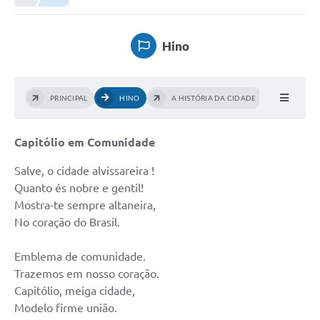
NORMAS LEGAIS
Controle Interno
Hino
Transparência
LGPD
PRINCIPAL
HINO
A HISTÓRIA DA CIDADE
Editais
Capitólio em Comunidade
Governança
Salve, o cidade alvissareira !
A Nossa Cidade
Quanto és nobre e gentil!
Mostra-te sempre altaneira,
A Prefeitura
No coração do Brasil.
Secretarias
Emblema de comunidade.
Obras
Trazemos em nosso coração.
FROTAS
Capitólio, meiga cidade,
Modelo firme união.
Patrimônio Cultural