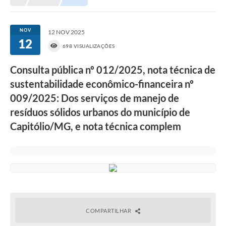
NORMAS LEGAIS
Controle Interno
NOV
12 NOV 2025
12
Transparência
698 VISUALIZAÇÕES
LGPD
Consulta pública nº 012/2025, nota técnica de
sustentabilidade econômico-financeira nº
Editais
009/2025: Dos serviços de manejo de
Governança
resíduos sólidos urbanos do município de
Capitólio/MG, e nota técnica complem
A Nossa Cidade
A Prefeitura
Secretarias
Obras
FROTAS
COMPARTILHAR
Patrimônio Cultural