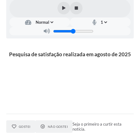
Agenda Oficial
Terceiro Setor
Turismo Geral
Meio ambiente
Pesquisa de satisfação realizada em agosto de 2025
Carta de Serviços
Acesso à Informação
Contato
Seja o primeiro a curtir esta
GOSTEI
NÃO GOSTEI
notícia.