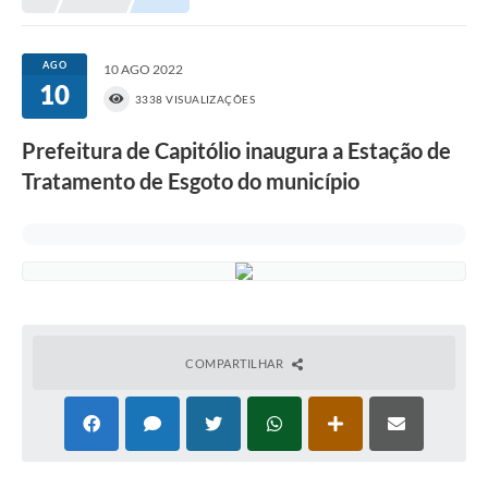
NORMAS LEGAIS
Controle Interno
AGO
10 AGO 2022
10
Transparência
3338 VISUALIZAÇÕES
LGPD
Prefeitura de Capitólio inaugura a Estação de
Tratamento de Esgoto do município
Editais
Governança
A Nossa Cidade
A Prefeitura
Secretarias
COMPARTILHAR
Obras
FROTAS
Patrimônio Cultural