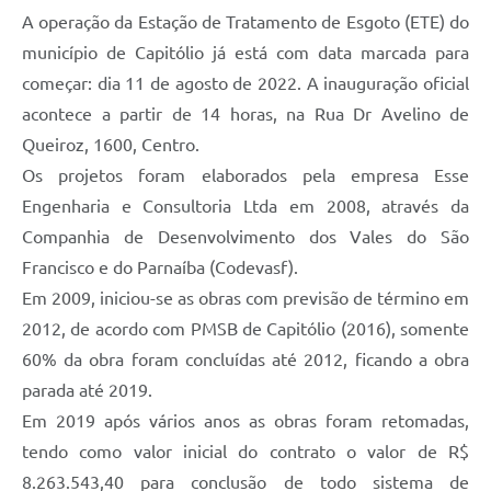
A operação da Estação de Tratamento de Esgoto (ETE) do
Agenda Oficial
município de Capitólio já está com data marcada para
começar: dia 11 de agosto de 2022. A inauguração oficial
Terceiro Setor
acontece a partir de 14 horas, na Rua Dr Avelino de
Turismo Geral
Queiroz, 1600, Centro.
Meio ambiente
Os projetos foram elaborados pela empresa Esse
Engenharia e Consultoria Ltda em 2008, através da
Carta de Serviços
Companhia de Desenvolvimento dos Vales do São
Acesso à Informação
Francisco e do Parnaíba (Codevasf).
Em 2009, iniciou-se as obras com previsão de término em
Contato
2012, de acordo com PMSB de Capitólio (2016), somente
60% da obra foram concluídas até 2012, ficando a obra
parada até 2019.
Em 2019 após vários anos as obras foram retomadas,
tendo como valor inicial do contrato o valor de R$
8.263.543,40 para conclusão de todo sistema de