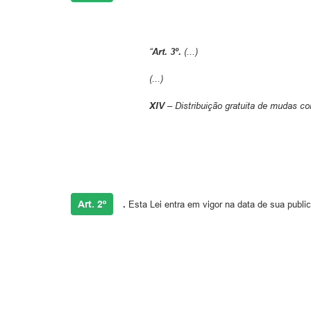
“
Art. 3º.
(...)
(...)
XIV –
Distribuição gratuita de mudas co
Art. 2º
.
Esta Lei entra em vigor na data de sua publi