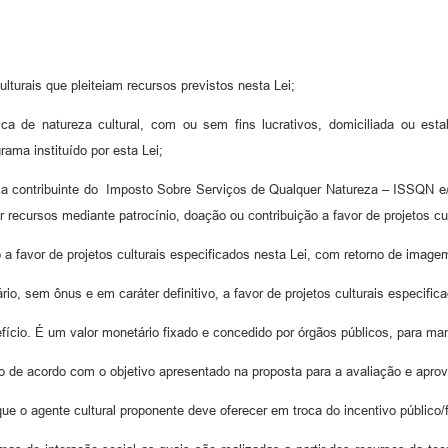
ulturais que pleiteiam recursos previstos nesta Lei;
dica de natureza cultural, com ou sem fins lucrativos, domiciliada ou es
rama instituído por esta Lei;
ídica contribuinte do Imposto Sobre Serviços de Qualquer Natureza – ISSQN e/
 recursos mediante patrocínio, doação ou contribuição a favor de projetos cul
o a favor de projetos culturais especificados nesta Lei, com retorno de imagem
io, sem ônus e em caráter definitivo, a favor de projetos culturais especific
fício. É um valor monetário fixado e concedido por órgãos públicos, para man
ado de acordo com o objetivo apresentado na proposta para a avaliação e apro
ue o agente cultural proponente deve oferecer em troca do incentivo público