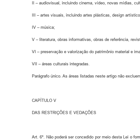
II – audiovisual, incluindo cinema, vídeo, novas mídias, cul
III – artes visuais, incluindo artes plásticas, design artíst
IV – música;
V – literatura, obras informativas, obras de referência, rev
VI – preservação e valorização do patrimônio material e imate
VII – áreas culturais integradas.
Parágrafo único. As áreas listadas neste artigo não exclu
CAPÍTULO V
DAS RESTRIÇÕES E VEDAÇÕES
Art. 6º. Não poderá ser concedido por meio desta Lei o fom