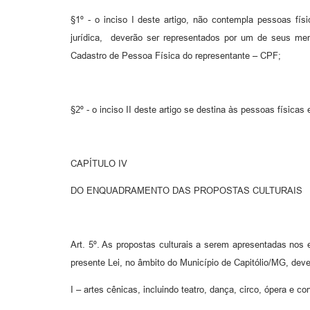
§1º - o inciso I deste artigo, não contempla pessoas fís
jurídica, deverão ser representados por um de seus me
Cadastro de Pessoa Física do representante – CPF;
§2º - o inciso II deste artigo se destina às pessoas físicas
CAPÍTULO IV
DO ENQUADRAMENTO DAS PROPOSTAS CULTURAIS
Art. 5º. As propostas culturais a serem apresentadas nos e
presente Lei, no âmbito do Município de Capitólio/MG, dev
I – artes cênicas, incluindo teatro, dança, circo, ópera e c