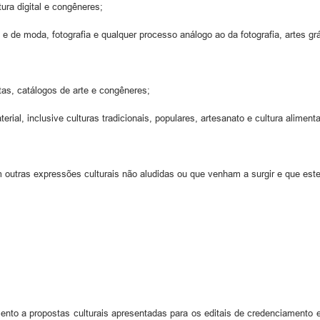
tura digital e congêneres;
ico e de moda, fotografia e qualquer processo análogo ao da fotografia, artes g
istas, catálogos de arte e congêneres;
rial, inclusive culturas tradicionais, populares, artesanato e cultura alimenta
em outras expressões culturais não aludidas ou que venham a surgir e que es
ento a propostas culturais apresentadas para os editais de credenciamento e p