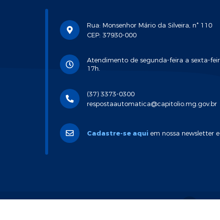
Rua: Monsenhor Mário da Silveira, n° 110
CEP: 37930-000
Atendimento de segunda-feira a sexta-feir
17h.
(37) 3373-0300
respostaautomatica@capitolio.mg.gov.br
Cadastre-se aqui
em nossa newsletter e
Versã