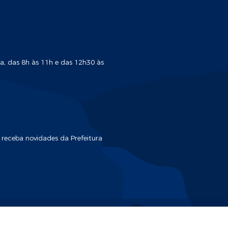
a, das 8h às 11h e das 12h30 às
 receba novidades da Prefeitura
o do Sistema:
3.5.3 - 19/06/2026
Portal atualizado em:
06/