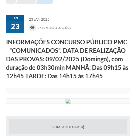
NORMAS LEGAIS
Controle Interno
JAN
23 JAN 2025
23
Transparência
3772 VISUALIZAÇÕES
LGPD
INFORMAÇÕES CONCURSO PÚBLICO PMC
- “COMUNICADOS”. DATA DE REALIZAÇÃO
Editais
DAS PROVAS: 09/02/2025 (Domingo), com
Governança
duração de 03h30min MANHÃ: Das 09h15 às
12h45 TARDE: Das 14h15 às 17h45
A Nossa Cidade
A Prefeitura
Secretarias
Obras
FROTAS
COMPARTILHAR
Patrimônio Cultural