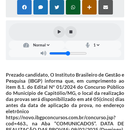
Agenda Oficial
Terceiro Setor
Turismo Geral
Meio ambiente
Carta de Serviços
Acesso à Informação
Prezado candidato, O Instituto Brasileiro de Gestão e
Contato
Pesquisa (IBGP) informa que, em cumprimento ao
item 8.1. do Edital Nº 01/2024 do Concurso Público
do Município de Capitólio/MG, o local da realização
das provas será disponibilizado em até 05(cinco) dias
antes da data de aplicação da prova, no endereço
eletrônico
https://novo.ibgpconcursos.com.br/concurso.jsp?
cod=463., na Aba “COMUNICADOS”. DATA DE
REALIZAÇÃO DAS PROVAS: 09/02/2025 (Domingo),