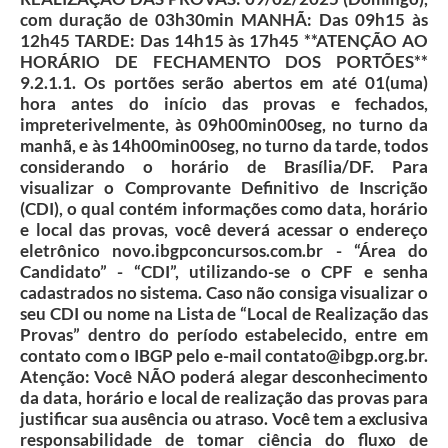
com duração de 03h30min MANHÃ: Das 09h15 às
12h45 TARDE: Das 14h15 às 17h45 **ATENÇÃO AO
HORÁRIO DE FECHAMENTO DOS PORTÕES**
9.2.1.1. Os portões serão abertos em até 01(uma)
hora antes do início das provas e fechados,
impreterivelmente, às 09h00min00seg, no turno da
manhã, e às 14h00min00seg, no turno da tarde, todos
considerando o horário de Brasília/DF. Para
visualizar o Comprovante Definitivo de Inscrição
(CDI), o qual contém informações como data, horário
e local das provas, você deverá acessar o endereço
eletrônico novo.ibgpconcursos.com.br - “Área do
Candidato” - “CDI”, utilizando-se o CPF e senha
cadastrados no sistema. Caso não consiga visualizar o
seu CDI ou nome na Lista de “Local de Realização das
Provas” dentro do período estabelecido, entre em
contato com o IBGP pelo e-mail
contato@ibgp.org.br
.
Atenção: Você NÃO poderá alegar desconhecimento
da data, horário e local de realização das provas para
justificar sua ausência ou atraso. Você tem a exclusiva
responsabilidade de tomar ciência do fluxo de