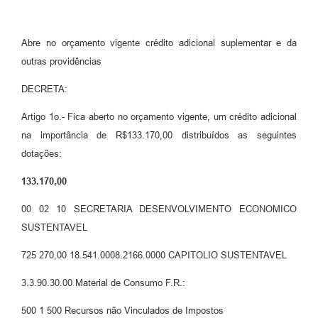
Agenda Oficial
Abre no orçamento vigente crédito adicional suplementar e da
Terceiro Setor
outras providências
Turismo Geral
DECRETA:
Meio ambiente
Artigo 1o.- Fica aberto no orçamento vigente, um crédito adicional
na importância de R$133.170,00 distribuídos as seguintes
Carta de Serviços
dotações:
Acesso à Informação
133.170,00
Contato
00 02 10 SECRETARIA DESENVOLVIMENTO ECONOMICO
SUSTENTAVEL
725 270,00 18.541.0008.2166.0000 CAPITOLIO SUSTENTAVEL
3.3.90.30.00 Material de Consumo F.R.:
500 1 500 Recursos não Vinculados de Impostos