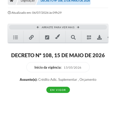
Legislação
DECRETO Nº 108, 15 DE MAIO DE 2026
NORMAS LEGAIS
Controle Interno
Atualizado em: 06/07/2026 às 09h29
Transparência
ARRASTE PARA VER MAIS
LGPD
Editais
Governança
DECRETO Nº 108, 15 DE MAIO DE 2026
A Nossa Cidade
Início da vigência:
15/05/2026
A Prefeitura
Assunto(s):
Crédito Adic. Suplementar , Orçamento
Secretarias
EM VIGOR
Obras
FROTAS
Patrimônio Cultural