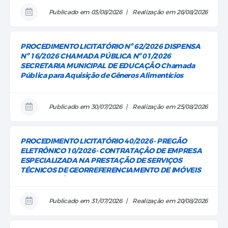
REPOSIÇÃO DE INSTRUMENTOS MUSICAIS
Publicado em 03/08/2026
Realização em 26/08/2026
PROCEDIMENTO LICITATÓRIO Nº 62/2026 DISPENSA
Nº 16/2026 CHAMADA PÚBLICA Nº 01/2026
SECRETARIA MUNICIPAL DE EDUCAÇÃO Chamada
Pública para Aquisição de Gêneros Alimentícios
provenientes Agricultura Familiar para suprir as
demandas alimentares das escolas e creches
municipais de Capitólio/MG, em conformidade com as
Publicado em 30/07/2026
Realização em 25/08/2026
diretrizes do Programa Nacional de Alimentação
Escolar (PNAE).
PROCEDIMENTO LICITATÓRIO 40/2026- PREGÃO
ELETRÔNICO 10/2026- CONTRATAÇÃO DE EMPRESA
ESPECIALIZADA NA PRESTAÇÃO DE SERVIÇOS
TÉCNICOS DE GEORREFERENCIAMENTO DE IMÓVEIS
URBANOS/ ÁREA RURAL, INCLUINDO
LEVANTAMENTO, PROCESSAMENTO E ENTREGA DE
BASE CARTOGRÁFICA GEORREFERENCIADA DO
Publicado em 31/07/2026
Realização em 20/08/2026
MUNICÍPIO DE CAPITÓLIO COM APROXIMADAMENTE
90,41 KM², COM SISTEMA DE INFORMAÇÃO