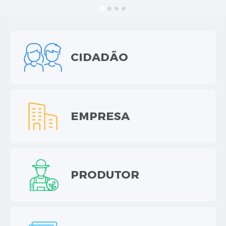
NORMAS LEGAIS
Controle Interno
Transparência
CIDADÃO
LGPD
Editais
Governança
EMPRESA
A Nossa Cidade
A Prefeitura
Secretarias
PRODUTOR
Obras
FROTAS
Patrimônio Cultural