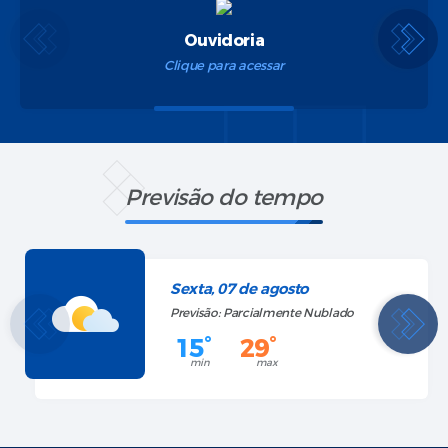
Telefones úteis
Clique para acessar
Previsão do tempo
Sexta, 07 de agosto
Previsão: Parcialmente Nublado
15°
29°
min
max