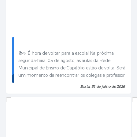
📚✨ É hora de voltar para a escola! Na próxima
segunda-feira, 03 de agosto, as aulas da Rede
Municipal de Ensino de Capitólio estão de volta. Será
um momento de reencontrar os colegas e professores,
retomar a rotina de estudos e seguir construindo novos
Sexta, 31 de julho de 2026
aprendizados ao longo do ano...