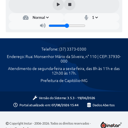
Agenda Oficial
Terceiro Setor
Turismo Geral
Meio ambiente
Telefone: (37) 3373-0300
Carta de Serviços
Endereço: Rua: Monsenhor Mário da Silveira, n° 110 | CEP: 37930-
000
Acesso à Informação
Atendimento de segunda-feira a sexta-feira, das 8h às 11h e das
12h30 às 17h.
Contato
Prefeitura de Capitólio-MG
Versão do Sistema:
3.5.3 - 19/06/2026
Portal atualizado em:
07/08/2026 15:44
Dados Abertos
Copyright Instar - 2006-2026. Todos os direitos reservados -