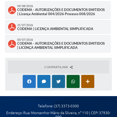
03/08/2026
Agenda Oficial
CODEMA - AUTORIZAÇÕES E DOCUMENTOS EMITIDOS
| Licença Ambiental 004/2026 Processo 008/2026
Terceiro Setor
21/07/2026
CODEMA | LICENÇA AMBIENTAL SIMPLIFICADA
Turismo Geral
03/07/2026
Meio ambiente
CODEMA - AUTORIZAÇÕES E DOCUMENTOS EMITIDOS
| LICENÇA AMBIENTAL SIMPLIFICADA
Carta de Serviços
Acesso à Informação
COMPARTILHAR
Contato
Telefone: (37) 3373-0300
Endereço: Rua: Monsenhor Mário da Silveira, n° 110 | CEP: 37930-
000