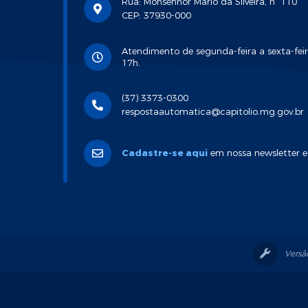
Rua: Monsenhor Mário da Silveira, n° 110
CEP: 37930-000
Atendimento de segunda-feira a sexta-feir
17h.
(37) 3373-0300
respostaautomatica@capitolio.mg.gov.br
Cadastre-se aqui
em nossa newsletter e
Versã