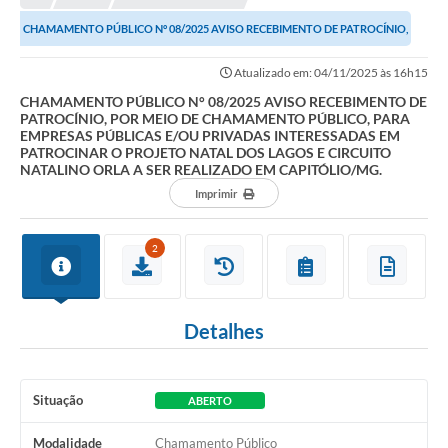
NORMAS LEGAIS
CHAMAMENTO PÚBLICO N° 08/2025 AVISO RECEBIMENTO DE PATROCÍNIO,
Controle Interno
POR MEIO DE CHAMAMENTO PÚBLICO, PARA EMPRESAS...
Atualizado em: 04/11/2025 às 16h15
Transparência
CHAMAMENTO PÚBLICO N° 08/2025 AVISO RECEBIMENTO DE
PATROCÍNIO, POR MEIO DE CHAMAMENTO PÚBLICO, PARA
LGPD
EMPRESAS PÚBLICAS E/OU PRIVADAS INTERESSADAS EM
PATROCINAR O PROJETO NATAL DOS LAGOS E CIRCUITO
Editais
NATALINO ORLA A SER REALIZADO EM CAPITÓLIO/MG.
Imprimir
Governança
A Nossa Cidade
2
A Prefeitura
Detalhes
Secretarias
Obras
Situação
ABERTO
FROTAS
Modalidade
Chamamento Público
Patrimônio Cultural