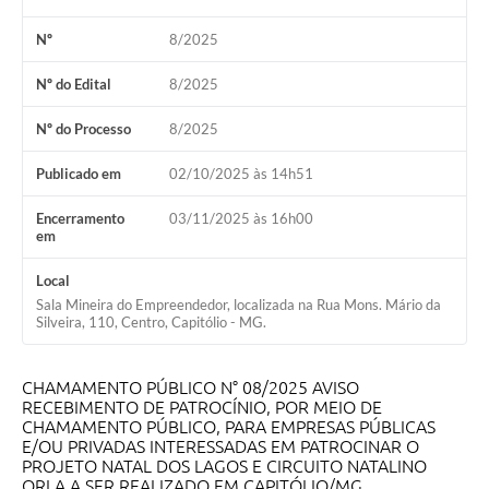
Nº
8/2025
Agenda Oficial
Terceiro Setor
Nº do Edital
8/2025
Turismo Geral
Nº do Processo
8/2025
Meio ambiente
Publicado em
02/10/2025 às 14h51
Carta de Serviços
Encerramento
03/11/2025 às 16h00
em
Acesso à Informação
Local
Contato
Sala Mineira do Empreendedor, localizada na Rua Mons. Mário da
Silveira, 110, Centro, Capitólio - MG.
CHAMAMENTO PÚBLICO N° 08/2025 AVISO
RECEBIMENTO DE PATROCÍNIO, POR MEIO DE
CHAMAMENTO PÚBLICO, PARA EMPRESAS PÚBLICAS
E/OU PRIVADAS INTERESSADAS EM PATROCINAR O
PROJETO NATAL DOS LAGOS E CIRCUITO NATALINO
ORLA A SER REALIZADO EM CAPITÓLIO/MG.