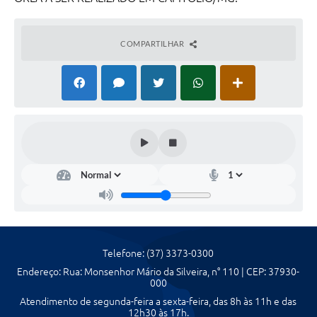
COMPARTILHAR
Telefone: (37) 3373-0300
Endereço: Rua: Monsenhor Mário da Silveira, n° 110 | CEP: 37930-
000
Atendimento de segunda-feira a sexta-feira, das 8h às 11h e das
12h30 às 17h.