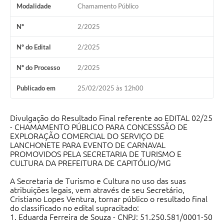
Modalidade
Chamamento Público
Agenda Oficial
Nº
2/2025
Terceiro Setor
Nº do Edital
2/2025
Turismo Geral
Nº do Processo
2/2025
Meio ambiente
Publicado em
25/02/2025 às 12h00
Carta de Serviços
Acesso à Informação
Divulgação do Resultado Final referente ao EDITAL 02/25
- CHAMAMENTO PÚBLICO PARA CONCESSSÃO DE
EXPLORAÇÃO COMERCIAL DO SERVIÇO DE
Contato
LANCHONETE PARA EVENTO DE CARNAVAL
PROMOVIDOS PELA SECRETARIA DE TURISMO E
CULTURA DA PREFEITURA DE CAPITÓLIO/MG
A Secretaria de Turismo e Cultura no uso das suas
atribuições legais, vem através de seu Secretário,
Cristiano Lopes Ventura, tornar público o resultado final
do classificado no edital supracitado:
1. Eduarda Ferreira de Souza - CNPJ: 51.250.581/0001-50