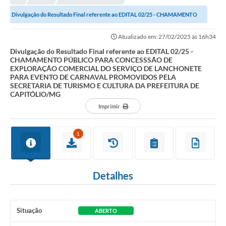
NORMAS LEGAIS
Divulgação do Resultado Final referente ao EDITAL 02/25 - CHAMAMENTO
Controle Interno
PÚBLICO PARA CONCESSSÃO DE EXPLORAÇÃO...
Atualizado em: 27/02/2025 às 16h34
Transparência
Divulgação do Resultado Final referente ao EDITAL 02/25 -
CHAMAMENTO PÚBLICO PARA CONCESSSÃO DE
LGPD
EXPLORAÇÃO COMERCIAL DO SERVIÇO DE LANCHONETE
PARA EVENTO DE CARNAVAL PROMOVIDOS PELA
Editais
SECRETARIA DE TURISMO E CULTURA DA PREFEITURA DE
CAPITÓLIO/MG
Governança
Imprimir
A Nossa Cidade
1
A Prefeitura
Secretarias
Detalhes
Obras
FROTAS
Situação
ABERTO
Patrimônio Cultural