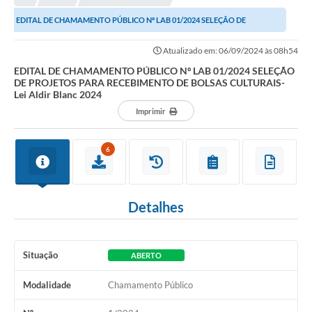
NORMAS LEGAIS
EDITAL DE CHAMAMENTO PÚBLICO Nº LAB 01/2024 SELEÇÃO DE
Controle Interno
PROJETOS PARA RECEBIMENTO DE BOLSAS CULTURAIS- Lei...
Atualizado em: 06/09/2024 às 08h54
Transparência
EDITAL DE CHAMAMENTO PÚBLICO Nº LAB 01/2024 SELEÇÃO
DE PROJETOS PARA RECEBIMENTO DE BOLSAS CULTURAIS-
LGPD
Lei Aldir Blanc 2024
Imprimir
Editais
Governança
6
A Nossa Cidade
A Prefeitura
Detalhes
Secretarias
Situação
Obras
ABERTO
FROTAS
Modalidade
Chamamento Público
Patrimônio Cultural