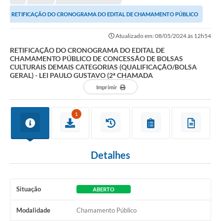
NORMAS LEGAIS
RETIFICAÇÃO DO CRONOGRAMA DO EDITAL DE CHAMAMENTO PÚBLICO
Controle Interno
DE CONCESSÃO DE BOLSAS CULTURAIS DEMAIS CATEGORIAS...
Atualizado em: 08/05/2024 às 12h54
Transparência
RETIFICAÇÃO DO CRONOGRAMA DO EDITAL DE
CHAMAMENTO PÚBLICO DE CONCESSÃO DE BOLSAS
LGPD
CULTURAIS DEMAIS CATEGORIAS (QUALIFICAÇÃO/BOLSA
GERAL) - LEI PAULO GUSTAVO (2ª CHAMADA
Editais
Imprimir
Governança
1
A Nossa Cidade
A Prefeitura
Detalhes
Secretarias
Obras
Situação
ABERTO
FROTAS
Modalidade
Chamamento Público
Patrimônio Cultural