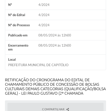
Nº
4/2024
Agenda Oficial
Nº do Edital
4/2024
Terceiro Setor
Nº do Processo
4/2024
Turismo Geral
Publicado em
08/05/2024 às 12h00
Meio ambiente
Encerramento
08/05/2024 às 12h00
Carta de Serviços
em
Acesso à Informação
Local
PREFEITURA MUNICIPAL DE CAPITÓLIO
Contato
RETIFICAÇÃO DO CRONOGRAMA DO EDITAL DE
CHAMAMENTO PÚBLICO DE CONCESSÃO DE BOLSAS
CULTURAIS DEMAIS CATEGORIAS (QUALIFICAÇÃO/BOLSA
GERAL) - LEI PAULO GUSTAVO (2ª CHAMADA
COMPARTILHAR