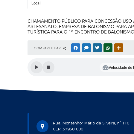
Local
CHAMAMENTO PÚBLICO PARA CONCESSÃO USO A 
ARTESANATO, EMPRESA DE BALONISMO PARA AP
TURÍSTICA PARA O 1º ENCONTRO DE BALONISMO
COMPARTILHAR
FACEBOOK
MESSENGER
TWITTER
WHATSAPP
OUTRAS
Velocidade de l
Rua: Monsenhor Mário da Silveira, n° 110
CEP: 37930-000