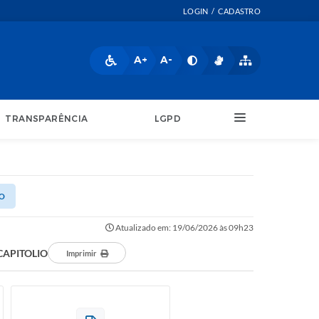
LOGIN / CADASTRO
A+
A-
TRANSPARÊNCIA
LGPD
IO
Atualizado em: 19/06/2026 às 09h23
CAPITOLIO
Imprimir