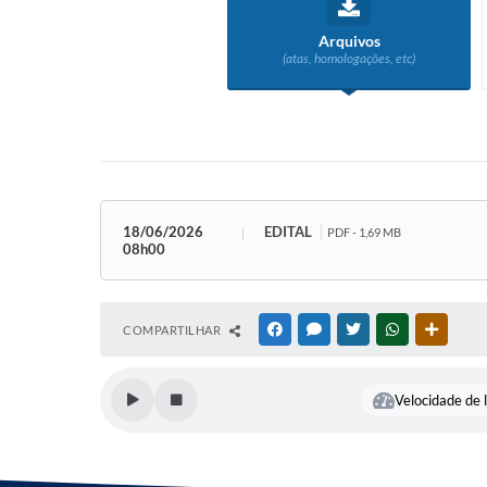
Arquivos
(atas, homologações, etc)
18/06/2026
EDITAL
PDF - 1,69 MB
08h00
COMPARTILHAR
FACEBOOK
MESSENGER
TWITTER
WHATSAPP
OUTRAS
Velocidade de l