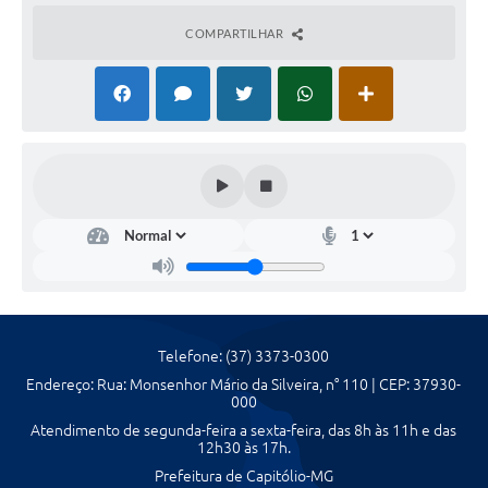
COMPARTILHAR
Agenda Oficial
Terceiro Setor
Turismo Geral
Meio ambiente
Carta de Serviços
Acesso à Informação
Contato
Telefone: (37) 3373-0300
Endereço: Rua: Monsenhor Mário da Silveira, n° 110 | CEP: 37930-
000
Atendimento de segunda-feira a sexta-feira, das 8h às 11h e das
12h30 às 17h.
Prefeitura de Capitólio-MG