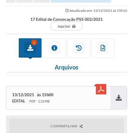
NORMAS LEGAIS
Atualizado em: 13/12/2021 às 15h10
Controle Interno
17 Edital de Convocação PSS 002/2021
Transparência
Imprimir
LGPD
1
Editais
Governança
Arquivos
A Nossa Cidade
A Prefeitura
13/12/2021
15h00
Secretarias
EDITAL
PDF - 1,12 MB
Baixar
Obras
FROTAS
COMPARTILHAR
Patrimônio Cultural