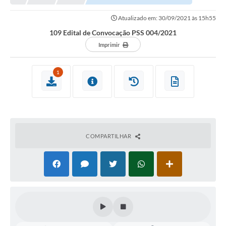
NORMAS LEGAIS
Atualizado em: 30/09/2021 às 15h55
Controle Interno
109 Edital de Convocação PSS 004/2021
Transparência
Imprimir
LGPD
1
Editais
Governança
A Nossa Cidade
COMPARTILHAR
A Prefeitura
Secretarias
Obras
FROTAS
Patrimônio Cultural