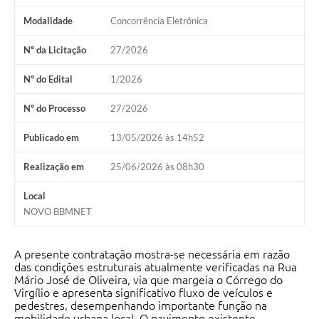
Modalidade
Concorrência Eletrônica
Agenda Oficial
Nº da Licitação
27/2026
Terceiro Setor
Nº do Edital
1/2026
Turismo Geral
Nº do Processo
27/2026
Meio ambiente
Publicado em
13/05/2026 às 14h52
Carta de Serviços
Realização em
25/06/2026 às 08h30
Acesso à Informação
Contato
Local
NOVO BBMNET
A presente contratação mostra-se necessária em razão
das condições estruturais atualmente verificadas na Rua
Mário José de Oliveira, via que margeia o Córrego do
Virgílio e apresenta significativo fluxo de veículos e
pedestres, desempenhando importante função na
mobilidade urbana local. O pavimento existente