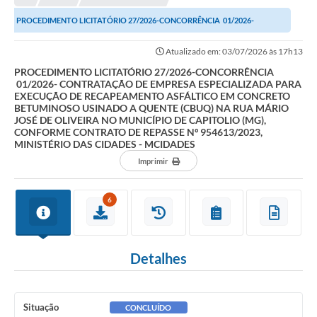
NORMAS LEGAIS
PROCEDIMENTO LICITATÓRIO 27/2026-CONCORRÊNCIA 01/2026-
Controle Interno
CONTRATAÇÃO DE EMPRESA ESPECIALIZADA PARA EXECUÇÃO DE...
Atualizado em: 03/07/2026 às 17h13
Transparência
PROCEDIMENTO LICITATÓRIO 27/2026-CONCORRÊNCIA
01/2026- CONTRATAÇÃO DE EMPRESA ESPECIALIZADA PARA
LGPD
EXECUÇÃO DE RECAPEAMENTO ASFÁLTICO EM CONCRETO
BETUMINOSO USINADO A QUENTE (CBUQ) NA RUA MÁRIO
Editais
JOSÉ DE OLIVEIRA NO MUNICÍPIO DE CAPITOLIO (MG),
CONFORME CONTRATO DE REPASSE Nº 954613/2023,
MINISTÉRIO DAS CIDADES - MCIDADES
Governança
Imprimir
A Nossa Cidade
6
A Prefeitura
Secretarias
Detalhes
Obras
FROTAS
Situação
CONCLUÍDO
Patrimônio Cultural