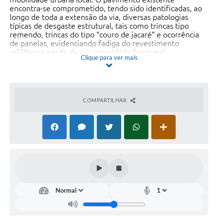
encontra-se comprometido, tendo sido identificadas, ao
longo de toda a extensão da via, diversas patologias
típicas de desgaste estrutural, tais como trincas tipo
remendo, trincas do tipo “couro de jacaré” e ocorrência
de panelas, evidenciando fadiga do revestimento
asfáltico e perda de sua capacidade funcional.
Clique para ver mais
Tais manifestações patológicas comprometem a
segurança viária, reduzem o conforto de rolamento e
potencializam a infiltração de águas pluviais nas camadas
inferiores do pavimento, situação que se agrava em
COMPARTILHAR
períodos chuvosos, especialmente em razão da
proximidade com o Córrego do Virgílio. A infiltração e o
acúmulo de água contribuem para a evolução dos danos,
ampliando os processos de deterioração e elevando os
riscos de acidentes, além de demandarem intervenções
corretivas frequentes e onerosas.
Diante desse cenário, foi realizado estudo técnico
específico com vistas à avaliação das condições
estruturais do pavimento e à definição da solução mais
adequada para correção das patologias identificadas,
concluindo-se pela necessidade de execução de
recapeamento asfáltico, acompanhado das intervenções
preparatórias necessárias, de modo a restabelecer a