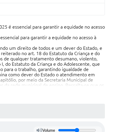
025 é essencial para garantir a equidade no acesso
ssencial para garantir a equidade no acesso à
endo um direito de todos e um dever do Estado, e
 reiterado no art. 18 do Estatuto da Criança e do
os de qualquer tratamento desumano, violento,
 I, do Estatuto da Criança e do Adolescente, que
o para o trabalho, garantindo igualdade de
termina como dever do Estado o atendimento em
Capitólio, por meio da Secretaria Municipal de
s da rede municipal de ensino. Ressalta-se que os
pra de materiais escolares, aliviando o orçamento
 a participação ativa em sala de aula,
tas, além de contribuir para a melhoria do
 atividades.
Volume