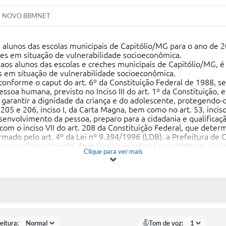
NOVO BBMNET
 alunos das escolas municipais de Capitólio/MG para o ano de 2
es em situação de vulnerabilidade socioeconômica.
s alunos das escolas e creches municipais de Capitólio/MG, é e
 em situação de vulnerabilidade socioeconômica.
conforme o caput do art. 6º da Constituição Federal de 1988, s
soa humana, previsto no Inciso III do art. 1º da Constituição, e
garantir a dignidade da criança e do adolescente, protegendo-
05 e 206, inciso I, da Carta Magna, bem como no art. 53, inciso
senvolvimento da pessoa, preparo para a cidadania e qualificaçã
 com o inciso VII do art. 208 da Constituição Federal, que de
irmado pelo art. 4º da Lei nº 9.394/1996 (LDB), a Prefeitura de 
anos o fornecimento de materiais escolares para todos os aluno
Clique para ver mais
io, o que evita o comprometimento da renda familiar com a com
os nas atividades escolares com os recursos necessários.
esenvolvimento pedagógico, como também promovem a inclusão e
ias para acompanhar o conteúdo e realizar as atividades propos
 MÍDIAS
a atender às necessidades desta secretaria no exercício de suas
eitura:
Tom de voz: