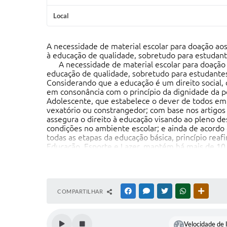
Local
A necessidade de material escolar para doação aos
à educação de qualidade, sobretudo para estudant
A necessidade de material escolar para doação ao
educação de qualidade, sobretudo para estudantes
Considerando que a educação é um direito social, 
em consonância com o princípio da dignidade da pes
Adolescente, que estabelece o dever de todos em 
vexatório ou constrangedor; com base nos artigos 2
assegura o direito à educação visando ao pleno de
condições no ambiente escolar; e ainda de acordo
todas as etapas da educação básica, princípio reaf
Educação, Esporte e Lazer, mantém há mais de 10 
pais já esperam esse importante ajuda do municíp
das famílias e assegurando a permanência dos alun
Além disso, esses materiais não só auxiliam no d
proporcionando aos alunos as ferramentas necessár
desempenho acadêmico e da motivação escolar
COMPARTILHAR
FACEBOOK
MESSENGER
TWITTER
WHATSAPP
OUTRAS
Sendo assim, a presente demanda é justificada par
Velocidade de l