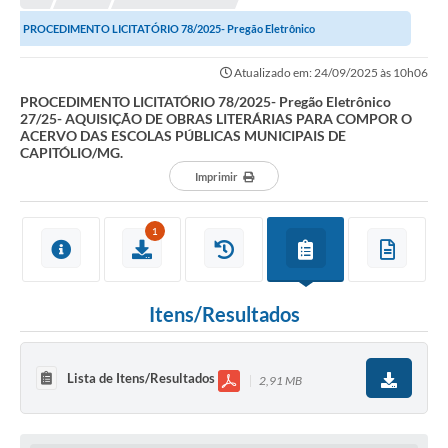
NORMAS LEGAIS
PROCEDIMENTO LICITATÓRIO 78/2025- Pregão Eletrônico
Controle Interno
27/25- AQUISIÇÃO DE OBRAS LITERÁRIAS PARA COMPOR O ACERVO...
Atualizado em: 24/09/2025 às 10h06
Transparência
PROCEDIMENTO LICITATÓRIO 78/2025- Pregão Eletrônico
27/25- AQUISIÇÃO DE OBRAS LITERÁRIAS PARA COMPOR O
LGPD
ACERVO DAS ESCOLAS PÚBLICAS MUNICIPAIS DE
CAPITÓLIO/MG.
Editais
Imprimir
Governança
1
A Nossa Cidade
A Prefeitura
Itens/Resultados
Secretarias
Obras
Lista de Itens/Resultados
2,91 MB
FROTAS
Patrimônio Cultural