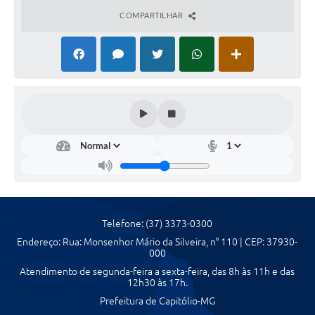
COMPARTILHAR
Agenda Oficial
Terceiro Setor
Turismo Geral
Meio ambiente
Carta de Serviços
Acesso à Informação
Contato
Telefone: (37) 3373-0300
Endereço: Rua: Monsenhor Mário da Silveira, n° 110 | CEP: 37930-
000
Atendimento de segunda-feira a sexta-feira, das 8h às 11h e das
12h30 às 17h.
Prefeitura de Capitólio-MG