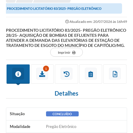
NORMAS LEGAIS
PROCEDIMENTO LICITATÓRIO 83/2025- PREGÃO ELETRÔNICO
Controle Interno
28/25- AQUISIÇÃO DE BOMBAS DE EFLUENTES PARA ATENDER A...
Atualizado em: 20/07/2026 às 16h49
Transparência
PROCEDIMENTO LICITATÓRIO 83/2025- PREGÃO ELETRÔNICO
28/25- AQUISIÇÃO DE BOMBAS DE EFLUENTES PARA
LGPD
ATENDER A DEMANDA DAS ELEVATÓRIAS DE ESTAÇÃO DE
TRATAMENTO DE ESGOTO DO MUNICÍPIO DE CAPITÓLIO/MG.
Editais
Imprimir
Governança
1
A Nossa Cidade
A Prefeitura
Detalhes
Secretarias
Obras
Situação
CONCLUÍDO
FROTAS
Modalidade
Pregão Eletrônico
Patrimônio Cultural