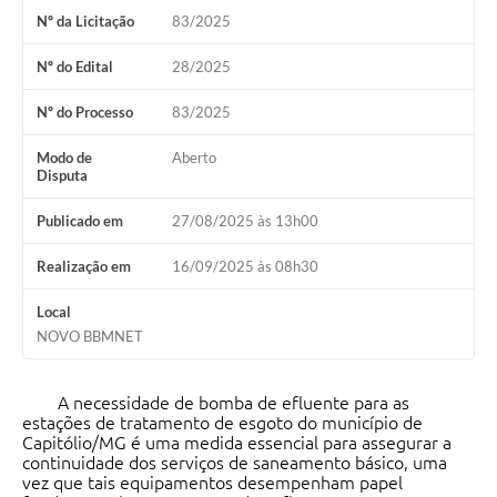
Nº da Licitação
83/2025
Agenda Oficial
Nº do Edital
28/2025
Terceiro Setor
Nº do Processo
83/2025
Turismo Geral
Modo de
Aberto
Meio ambiente
Disputa
Carta de Serviços
Publicado em
27/08/2025 às 13h00
Acesso à Informação
Realização em
16/09/2025 às 08h30
Contato
Local
NOVO BBMNET
A necessidade de bomba de efluente para as
estações de tratamento de esgoto do município de
Capitólio/MG é uma medida essencial para assegurar a
continuidade dos serviços de saneamento básico, uma
vez que tais equipamentos desempenham papel