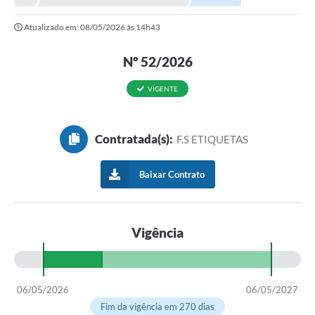
NORMAS LEGAIS
Atualizado em: 08/05/2026 às 14h43
Controle Interno
Nº 52/2026
Transparência
LGPD
VIGENTE
Editais
Contratada(s):
F.S ETIQUETAS
Governança
A Nossa Cidade
Baixar Contrato
A Prefeitura
Vigência
Secretarias
Obras
FROTAS
06/05/2026
06/05/2027
Fim da vigência em 270 dias
Patrimônio Cultural