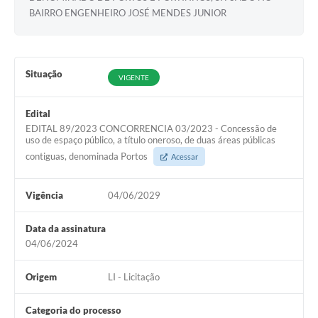
BAIRRO ENGENHEIRO JOSÉ MENDES JUNIOR
Agenda Oficial
Terceiro Setor
Situação
VIGENTE
Turismo Geral
Meio ambiente
Edital
EDITAL 89/2023 CONCORRENCIA 03/2023 - Concessão de
Carta de Serviços
uso de espaço público, a título oneroso, de duas áreas públicas
contiguas, denominada Portos
Acessar
Acesso à Informação
Contato
Vigência
04/06/2029
Data da assinatura
04/06/2024
Origem
LI - Licitação
Categoria do processo