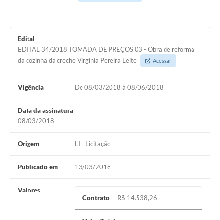
Agenda Oficial
Terceiro Setor
Edital
EDITAL 34/2018 TOMADA DE PREÇOS 03 - Obra de reforma
Turismo Geral
da cozinha da creche Virginia Pereira Leite
Acessar
Meio ambiente
Vigência
De 08/03/2018 à 08/06/2018
Carta de Serviços
Data da assinatura
Acesso à Informação
08/03/2018
Contato
Origem
LI - Licitação
Publicado em
13/03/2018
Valores
Contrato
R$ 14.538,26