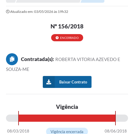
NORMAS LEGAIS
Atualizado em: 03/05/2026 às 19h32
Controle Interno
Nº 156/2018
Transparência
LGPD
ENCERRADO
Editais
Contratada(s):
ROBERTA VITORIA AZEVEDO E
Governança
SOUZA-ME
A Nossa Cidade
Baixar Contrato
A Prefeitura
Secretarias
Vigência
Obras
FROTAS
08/03/2018
08/06/2018
Vigência encerrada
Patrimônio Cultural