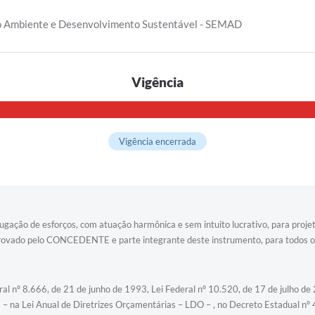
io Ambiente e Desenvolvimento Sustentável - SEMAD
Vigência
Vigência encerrada
ão de esforços, com atuação harmônica e sem intuito lucrativo, para projeto 
rovado pelo CONCEDENTE e parte integrante deste instrumento, para todos os f
ral nº 8.666, de 21 de junho de 1993, Lei Federal nº 10.520, de 17 de julho d
– na Lei Anual de Diretrizes Orçamentárias – LDO – , no Decreto Estadual nº