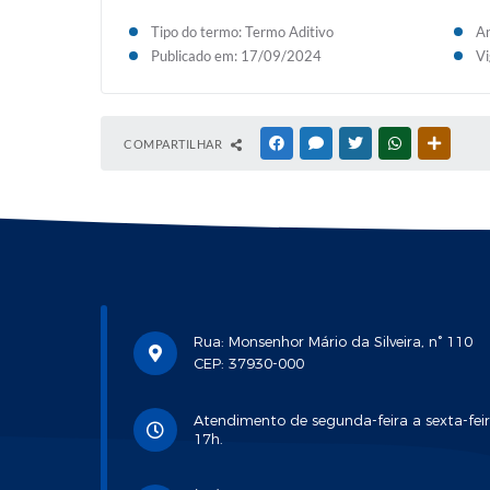
Tipo do termo: Termo Aditivo
An
Publicado em: 17/09/2024
Vi
COMPARTILHAR
FACEBOOK
MESSENGER
TWITTER
WHATSAPP
OUTRAS
Rua: Monsenhor Mário da Silveira, n° 110
CEP: 37930-000
Atendimento de segunda-feira a sexta-feir
17h.