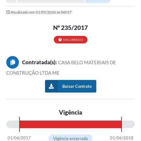
NORMAS LEGAIS
Atualizado em: 01/05/2026 às 06h57
Controle Interno
Nº 235/2017
Transparência
LGPD
ENCERRADO
Editais
Contratada(s):
CASA BELO MATERIAIS DE
Governança
CONSTRUÇÃO LTDA ME
A Nossa Cidade
Baixar Contrato
A Prefeitura
Secretarias
Vigência
Obras
FROTAS
01/06/2017
01/06/2018
Vigência encerrada
Patrimônio Cultural