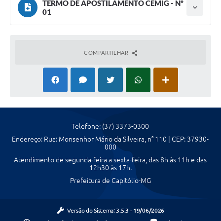
TERMO DE APOSTILAMENTO CEMIG - Nº
01
Tipo do termo: Termo de Apostilamento
Ano do aditamento: 2023
Baixar
Assinado em: 03/07/2023
Publicado em: 05/07/2023
COMPARTILHAR
Vigência: 22/06/2027
Telefone: (37) 3373-0300
Endereço: Rua: Monsenhor Mário da Silveira, n° 110 | CEP: 37930-
000
Atendimento de segunda-feira a sexta-feira, das 8h às 11h e das
12h30 às 17h.
Prefeitura de Capitólio-MG
Versão do Sistema:
3.5.3 - 19/06/2026