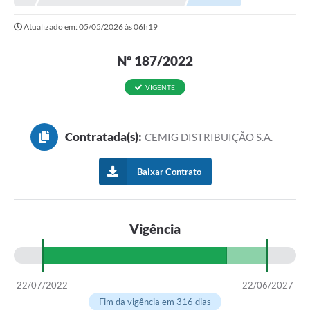
NORMAS LEGAIS
Atualizado em: 05/05/2026 às 06h19
Controle Interno
Nº 187/2022
Transparência
LGPD
VIGENTE
Editais
Contratada(s):
CEMIG DISTRIBUIÇÃO S.A.
Governança
A Nossa Cidade
Baixar Contrato
A Prefeitura
Vigência
Secretarias
Obras
FROTAS
22/07/2022
22/06/2027
Fim da vigência em 316 dias
Patrimônio Cultural