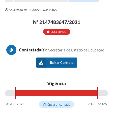
NORMAS LEGAIS
Atualizado em: 02/05/2026 às 10h22
Controle Interno
Nº 2147483647/2021
Transparência
LGPD
ENCERRADO
Editais
Contratada(s):
Secretaria de Estado de Educação
Governança
A Nossa Cidade
Baixar Contrato
A Prefeitura
Vigência
Secretarias
Obras
FROTAS
31/03/2021
31/03/2026
Vigência encerrada
Patrimônio Cultural