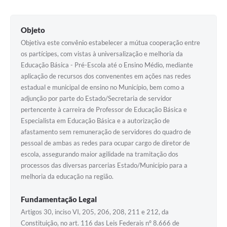
Agenda Oficial
Objeto
Terceiro Setor
Objetiva este convênio estabelecer a mútua cooperação entre
os partícipes, com vistas à universalização e melhoria da
Turismo Geral
Educação Básica - Pré-Escola até o Ensino Médio, mediante
aplicação de recursos dos convenentes em ações nas redes
Meio ambiente
estadual e municipal de ensino no Município, bem como a
adjunção por parte do Estado/Secretaria de servidor
Carta de Serviços
pertencente à carreira de Professor de Educação Básica e
Acesso à Informação
Especialista em Educação Básica e a autorização de
afastamento sem remuneração de servidores do quadro de
Contato
pessoal de ambas as redes para ocupar cargo de diretor de
escola, assegurando maior agilidade na tramitação dos
processos das diversas parcerias Estado/Município para a
melhoria da educação na região.
Fundamentação Legal
Artigos 30, inciso VI, 205, 206, 208, 211 e 212, da
Constituição, no art. 116 das Leis Federais nº 8.666 de