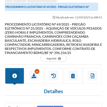
NORMAS LEGAIS
PROCEDIMENTO LICITATÓRIO Nº 69/2025 - PREGÃO ELETRÔNICO Nº
Controle Interno
25/2025 - AQUISIÇÃO DE VEÍCULOS PESADOS (ZERO...
Atualizado em: 11/09/2025 às 08h51
Transparência
PROCEDIMENTO LICITATÓRIO Nº 69/2025 - PREGÃO
ELETRÔNICO Nº 25/2025 - AQUISIÇÃO DE VEÍCULOS PESADOS
LGPD
(ZERO HORA) E IMPLEMENTOS, COMPREENDENDO
CAMINHÃO PRANCHA, CAMINHÕES COM CAÇAMBA
Editais
BASCULANTE, ESCAVADEIRA HIDRÁULICA, ROLO
COMPACTADOR, MINICARREGADEIRA, RETROESCAVADEIRA E
RESPECTIVOS IMPLEMENTOS, CONFORME CONTRATO DE
Governança
FINANCIAMENTO BDMG/BF Nº 396.156/25
Imprimir
A Nossa Cidade
A Prefeitura
16
Secretarias
Obras
Detalhes
FROTAS
Patrimônio Cultural