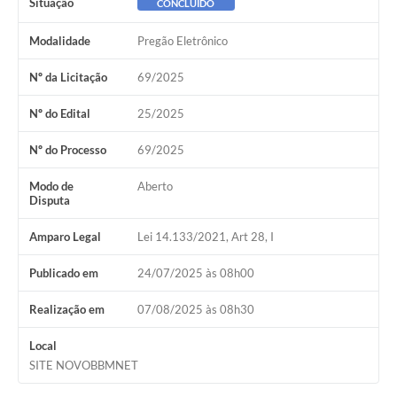
Situação
CONCLUÍDO
Agenda Oficial
Modalidade
Pregão Eletrônico
Terceiro Setor
Nº da Licitação
69/2025
Turismo Geral
Nº do Edital
25/2025
Meio ambiente
Nº do Processo
69/2025
Carta de Serviços
Modo de
Aberto
Disputa
Acesso à Informação
Amparo Legal
Lei 14.133/2021, Art 28, I
Contato
Publicado em
24/07/2025 às 08h00
Realização em
07/08/2025 às 08h30
Local
SITE NOVOBBMNET