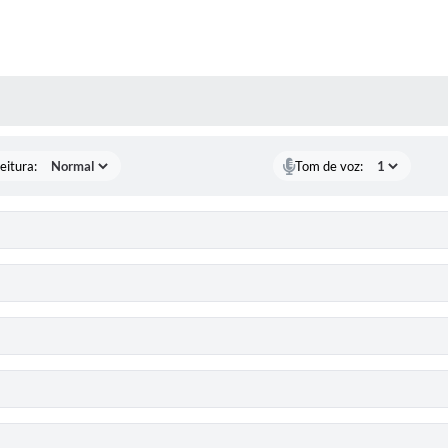
 MÍDIAS
eitura:
Tom de voz: