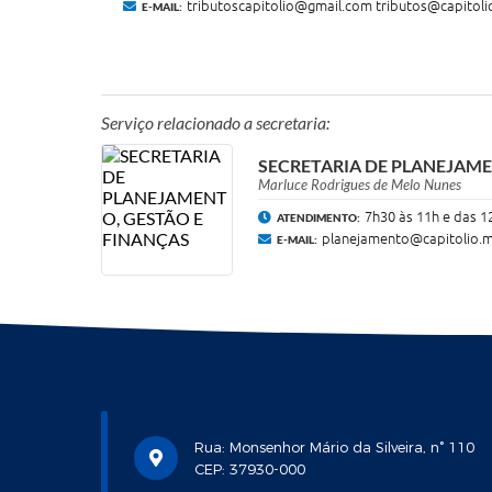
tributoscapitolio@gmail.com
tributos@capitoli
E-MAIL:
Serviço relacionado a secretaria:
SECRETARIA DE PLANEJAME
Marluce Rodrigues de Melo Nunes
7h30 às 11h e das 1
ATENDIMENTO:
planejamento@capitolio.m
E-MAIL:
Rua: Monsenhor Mário da Silveira, n° 110
CEP: 37930-000