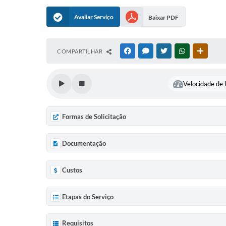
Avaliar Serviço
Baixar PDF
COMPARTILHAR
FACEBOOK
MESSENGER
TWITTER
WHATSAPP
OUTRAS
Velocidade de l
Formas de Solicitação
Documentação
Custos
Etapas do Serviço
Requisitos