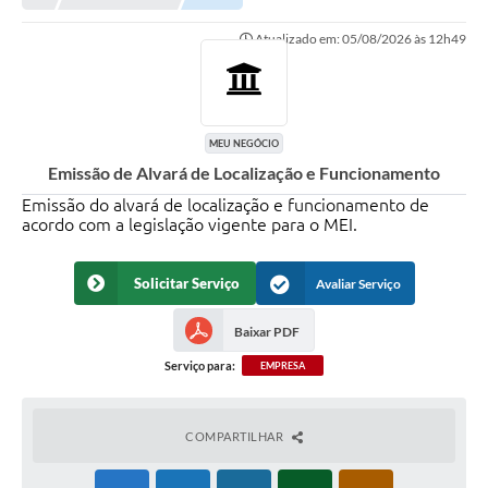
NORMAS LEGAIS
Atualizado em: 05/08/2026 às 12h49
Controle Interno
Transparência
LGPD
MEU NEGÓCIO
Emissão de Alvará de Localização e Funcionamento
Editais
Emissão do alvará de localização e funcionamento de
acordo com a legislação vigente para o MEI.
Governança
A Nossa Cidade
Solicitar Serviço
Avaliar Serviço
A Prefeitura
Baixar PDF
Secretarias
Serviço para:
EMPRESA
Obras
COMPARTILHAR
FROTAS
Patrimônio Cultural