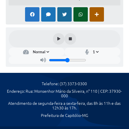
Telefone: (37) 3373-0300
Endereço: Rua: Monsenhor Mário da Silveira, n° 110 | CEP: 37930-
000
Atendimento de segunda-feira a sexta-feira, das 8h às 11h e das
12h30 às 17h.
Prefeitura de Capitólio-MG