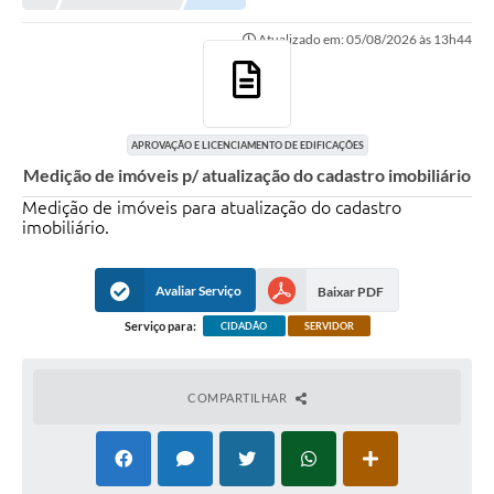
NORMAS LEGAIS
Atualizado em: 05/08/2026 às 13h44
Controle Interno
Transparência
LGPD
APROVAÇÃO E LICENCIAMENTO DE EDIFICAÇÕES
Medição de imóveis p/ atualização do cadastro imobiliário
Editais
Medição de imóveis para atualização do cadastro
imobiliário.
Governança
A Nossa Cidade
Avaliar Serviço
Baixar PDF
A Prefeitura
Serviço para:
CIDADÃO
SERVIDOR
Secretarias
COMPARTILHAR
Obras
FROTAS
Patrimônio Cultural