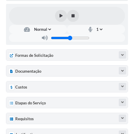
Agenda Oficial
Terceiro Setor
Turismo Geral
Meio ambiente
Formas de Solicitação
Carta de Serviços
Acesso à Informação
Documentação
Contato
Custos
Etapas do Serviço
Requisitos