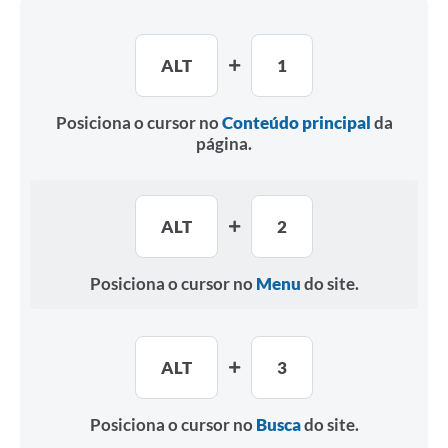
Agenda Oficial
ALT
1
Terceiro Setor
Turismo Geral
Posiciona o cursor no
Conteúdo principal
da
página.
Meio ambiente
Carta de Serviços
ALT
2
Acesso à Informação
Contato
Posiciona o cursor no
Menu
do site.
ALT
3
Posiciona o cursor no
Busca
do site.