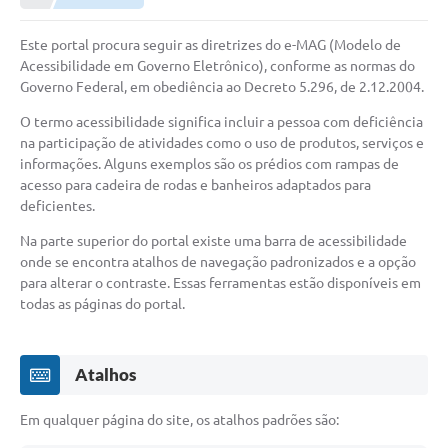
NORMAS LEGAIS
Este portal procura seguir as diretrizes do e-MAG (Modelo de
Controle Interno
Acessibilidade em Governo Eletrônico), conforme as normas do
Governo Federal, em obediência ao Decreto 5.296, de 2.12.2004.
Transparência
O termo acessibilidade significa incluir a pessoa com deficiência
LGPD
na participação de atividades como o uso de produtos, serviços e
informações. Alguns exemplos são os prédios com rampas de
Editais
acesso para cadeira de rodas e banheiros adaptados para
deficientes.
Governança
Na parte superior do portal existe uma barra de acessibilidade
A Nossa Cidade
onde se encontra atalhos de navegação padronizados e a opção
para alterar o contraste. Essas ferramentas estão disponíveis em
A Prefeitura
todas as páginas do portal.
Secretarias
Obras
Atalhos
FROTAS
Em qualquer página do site, os atalhos padrões são:
Patrimônio Cultural