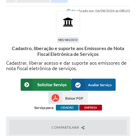
NORMAS LEGAIS
Atualizado em: 06/08/2026 às 08h23
Controle Interno
Transparência
LGPD
MEU NEGÓCIO
Cadastro, liberação e suporte aos Emissores de Nota
Editais
Fiscal Eletrônica de Serviços
Cadastrar, liberar acesso e dar suporte aos emissores de
Governança
nota fiscal eletrônica de serviços.
A Nossa Cidade
Solicitar Serviço
Avaliar Serviço
A Prefeitura
Baixar PDF
Secretarias
Serviço para:
CIDADÃO
EMPRESA
Obras
FROTAS
COMPARTILHAR
Patrimônio Cultural