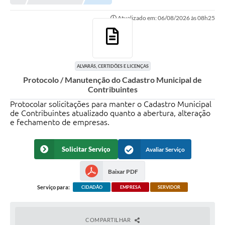
NORMAS LEGAIS
Atualizado em: 06/08/2026 às 08h25
Controle Interno
Transparência
LGPD
ALVARÁS, CERTIDÕES E LICENÇAS
Protocolo / Manutenção do Cadastro Municipal de
Editais
Contribuintes
Protocolar solicitações para manter o Cadastro Municipal
Governança
de Contribuintes atualizado quanto a abertura, alteração
e fechamento de empresas.
A Nossa Cidade
A Prefeitura
Solicitar Serviço
Avaliar Serviço
Secretarias
Baixar PDF
Obras
Serviço para:
CIDADÃO
EMPRESA
SERVIDOR
FROTAS
COMPARTILHAR
Patrimônio Cultural