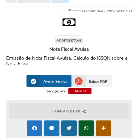
NORMAS LEGAIS
Atualizado em: 06/08/2026 às 08h03
Controle Interno
Transparência
LGPD
IMPOSTOS E TAXAS
Nota Fiscal Avulsa
Editais
Emissão de Nota Fiscal Avulsa, Cálculo do ISSQN sobre a
Nota Fiscal.
Governança
A Nossa Cidade
Avaliar Serviço
Baixar PDF
A Prefeitura
Serviço para:
EMPRESA
Secretarias
COMPARTILHAR
Obras
FROTAS
Patrimônio Cultural