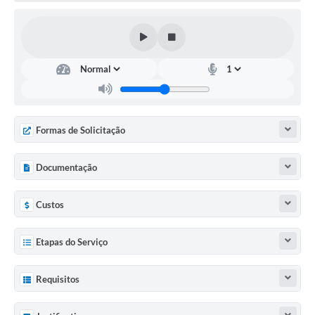
Agenda Oficial
Terceiro Setor
Turismo Geral
Meio ambiente
Formas de Solicitação
Carta de Serviços
Acesso à Informação
Documentação
Contato
Custos
Etapas do Serviço
Requisitos