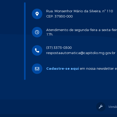
Rua: Monsenhor Mário da Silveira, n° 110
CEP: 37930-000
Atendimento de segunda-feira a sexta-feir
17h.
(37) 3373-0300
respostaautomatica@capitolio.mg.gov.br
Cadastre-se aqui
em nossa newsletter e
Versã