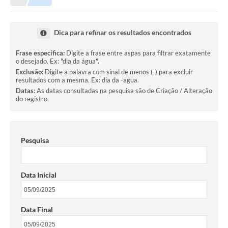
NORMAS LEGAIS
Controle Interno
Dica para refinar os resultados encontrados
Transparência
Frase específica:
Digite a frase entre aspas para filtrar exatamente
o desejado. Ex: "dia da água".
LGPD
Exclusão:
Digite a palavra com sinal de menos (-) para excluir
resultados com a mesma. Ex: dia da -agua.
Editais
Datas:
As datas consultadas na pesquisa são de Criação / Alteração
do registro.
Governança
A Nossa Cidade
Pesquisa
A Prefeitura
Secretarias
Data Inicial
Obras
FROTAS
Data Final
Patrimônio Cultural