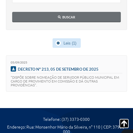
Agenda Oficial
BUSCAR
Terceiro Setor
Turismo Geral
Leis (1)
Meio ambiente
Carta de Serviços
05/09/2025
DECRETO Nº 213, 05 DE SETEMBRO DE 2025
Acesso à Informação
“DISPÕE SOBRE NOMEAÇÃO DE SERVIDOR PÚBLICO MUNICIPAL EM
Contato
CARGO DE PROVIMENTO EM COMISSÃO E DÁ OUTRAS
PROVIDÊNCIAS”.
Telefone: (37) 3373-0300
Endereço: Rua: Monsenhor Mário da Silveira, n° 110 | CEP: 37930-
000